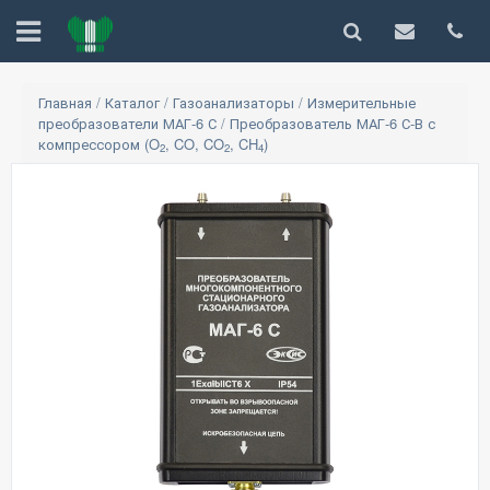
Главная
/
Каталог
/
Газоанализаторы
/
Измерительные
преобразователи МАГ-6 С
/
Преобразователь МАГ-6 С-В с
компрессором (O
, CO, CO
, CH
)
2
2
4