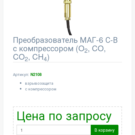
Преобразователь МАГ-6 С-В
с компрессором (O
, CO,
2
CO
, CH
)
2
4
Артикул:
N2108
взрывозащита
с компрессором
Цена по запросу
В корзину