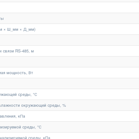
ты
м × Ш_мм × Д_мм)
 связи RS-485, м
ая мощность, Вт
ужающей среды, °С
 влажности окружающей среды, %
авления, кПа
лизируемой среды, °С
нализируемой среды, кПа