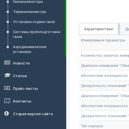
Газоанализаторы
Термоанемометры
Установки осушки газов
Характеристики
Д
Системы пробоподготовки
газов
Измеряемые параметры
Аэродинамические
установки
Количество каналов изме
Новости
Диапазон измерения "Объем
Абсолютная погрешность и
Статьи
Дискретность показаний "О
Прайс-листы
Диапазон измерения "Объем
Контакты
Абсолютная погрешность и
Старая версия сайта
Дискретность показаний "О
Тип корпуса