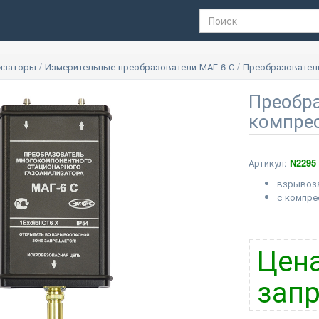
лизаторы
/
Измерительные преобразователи МАГ-6 С
/
Преобразователь
Преобра
компре
Артикул:
N2295
взрывоз
с компр
Цена
запр