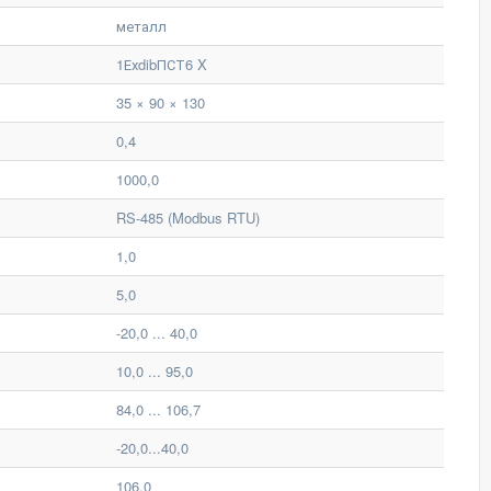
металл
1ЕхdibПСТ6 X
35 × 90 × 130
0,4
1000,0
RS-485 (Modbus RTU)
1,0
5,0
-20,0 ... 40,0
10,0 ... 95,0
84,0 ... 106,7
-20,0...40,0
106,0