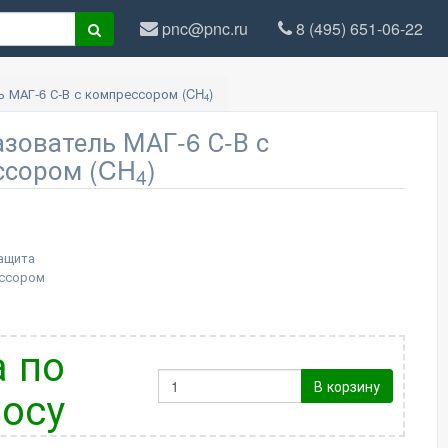
pnc@pnc.ru
8 (495) 651-06-22
 МАГ-6 С-В с компрессором (CH
)
4
зователь МАГ-6 С-В с
ссором (CH
)
4
ащита
ессором
 по
В корзину
осу