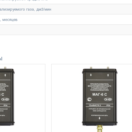
ализируемого газа, дм3/мин
, месяцев
ы