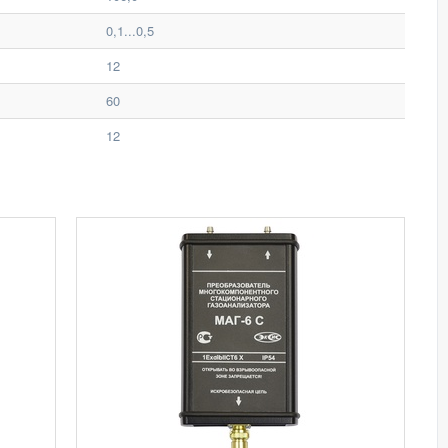
0,1...0,5
12
60
12