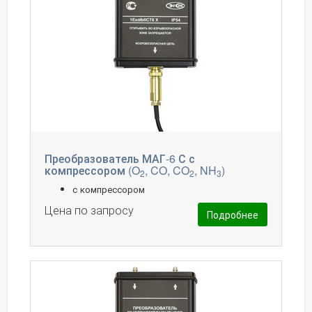
Преобразователь МАГ-6 С с
компрессором (O
, CO, CO
, NH
)
2
2
3
с компрессором
Цена по запросу
Подробнее