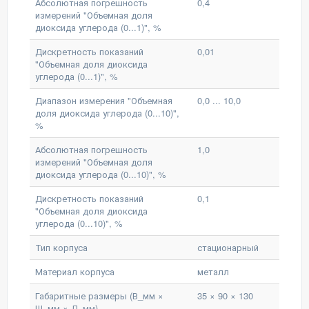
Абсолютная погрешность
0,4
измерений "Объемная доля
диоксида углерода (0...1)", %
Дискретность показаний
0,01
"Объемная доля диоксида
углерода (0...1)", %
Диапазон измерения "Объемная
0,0 ... 10,0
доля диоксида углерода (0...10)",
%
Абсолютная погрешность
1,0
измерений "Объемная доля
диоксида углерода (0...10)", %
Дискретность показаний
0,1
"Объемная доля диоксида
углерода (0...10)", %
Тип корпуса
стационарный
Материал корпуса
металл
Габаритные размеры (В_мм ×
35 × 90 × 130
Ш_мм × Д_мм)