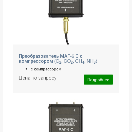
Преобразователь МАГ-6 С с
компрессором (O
, CO
, CH
, NH
)
2
2
4
3
с компрессором
Цена по запросу
Подробнее