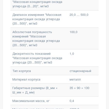
"Массовая концентрация оксида
углерода (0...20)", мг/м3
Диапазон измерения "Массовая
20,0 ... 500,0
концентрация оксида углерода
(20...500)", мг/м3
Абсолютная погрешность
100,0
измерений "Массовая
концентрация оксида углерода
(20...500)", мг/м3
Дискретность показаний
1,0
"Массовая концентрация оксида
углерода (20...500)", мг/м3
Тип корпуса
стационарный
Материал корпуса
металл
Габаритные размеры (В_мм ×
35 × 90 × 130
Ш_мм × Д_мм)
Максимальная масса, кг
0,4