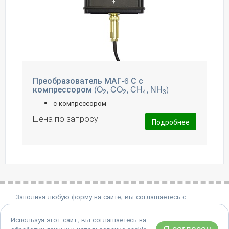
Преобразователь МАГ-6 С с
компрессором (O
, CO
, CH
, NH
)
2
2
4
3
с компрессором
Цена по запросу
Подробнее
Заполняя любую форму на сайте, вы соглашаетесь с
политикой конфиденциальности.
Используя этот сайт, вы соглашаетесь на
8 (495) 651-06-22