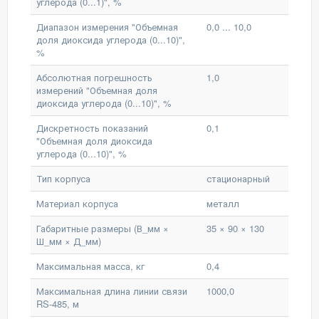
углерода (0...1)", %
Диапазон измерения "Объемная
0,0 ... 10,0
доля диоксида углерода (0...10)",
%
Абсолютная погрешность
1,0
измерений "Объемная доля
диоксида углерода (0...10)", %
Дискретность показаний
0,1
"Объемная доля диоксида
углерода (0...10)", %
Тип корпуса
стационарный
Материал корпуса
металл
Габаритные размеры (В_мм ×
35 × 90 × 130
Ш_мм × Д_мм)
Максимальная масса, кг
0,4
Максимальная длина линии связи
1000,0
RS-485, м