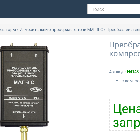
лизаторы
/
Измерительные преобразователи МАГ-6 С
/
Преобразователь
Преобра
компре
Артикул:
N4148
с компр
Цена
запр