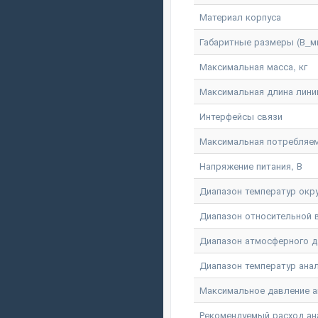
Материал корпуса
Габаритные размеры (В_м
Максимальная масса, кг
Максимальная длина линии
Интерфейсы связи
Максимальная потребляем
Напряжение питания, В
Диапазон температур окр
Диапазон относительной
Диапазон атмосферного д
Диапазон температур ана
Максимальное давление а
Рекомендуемый расход ан