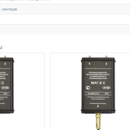
, месяцев
ы