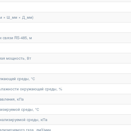
м × Ш_мм × Д_мм)
 связи RS-485, м
ая мощность, Вт
ужающей среды, °С
 влажности окружающей среды, %
авления, кПа
лизируемой среды, °С
нализируемой среды, кПа
ализируемого газа, дм3/мин