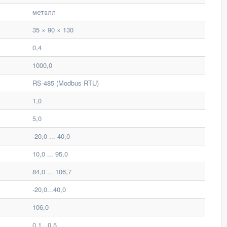
металл
35 × 90 × 130
0,4
1000,0
RS-485 (Modbus RTU)
1,0
5,0
-20,0 ... 40,0
10,0 ... 95,0
84,0 ... 106,7
-20,0...40,0
106,0
0,1...0,5