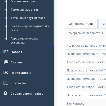
Газоанализаторы
Термоанемометры
Установки осушки газов
Характеристики
Д
Системы пробоподготовки
газов
Измеряемые параметры
Аэродинамические
установки
Количество каналов изме
Новости
Диапазон измерения "Объе
Абсолютная погрешность и
Статьи
Дискретность показаний "
Прайс-листы
Диапазон измерения "Объе
Контакты
Абсолютная погрешность и
Старая версия сайта
Дискретность показаний "
Тип корпуса