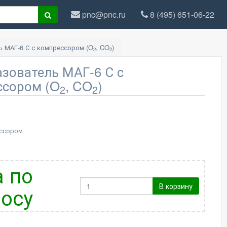
pnc@pnc.ru
8 (495) 651-06-22
 МАГ-6 С с компрессором (O
, CO
)
2
2
зователь МАГ-6 С с
ссором (O
, CO
)
2
2
ессором
 по
В корзину
осу