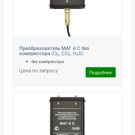
Преобразователь МАГ-6 С без
компрессора (O
, CO
, H
S)
2
2
2
без компрессора
Цена по запросу
Подробнее