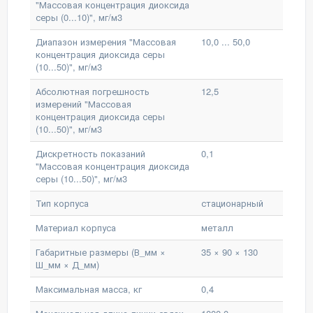
"Массовая концентрация диоксида
серы (0...10)", мг/м3
Диапазон измерения "Массовая
10,0 ... 50,0
концентрация диоксида серы
(10...50)", мг/м3
Абсолютная погрешность
12,5
измерений "Массовая
концентрация диоксида серы
(10...50)", мг/м3
Дискретность показаний
0,1
"Массовая концентрация диоксида
серы (10...50)", мг/м3
Тип корпуса
стационарный
Материал корпуса
металл
Габаритные размеры (В_мм ×
35 × 90 × 130
Ш_мм × Д_мм)
Максимальная масса, кг
0,4