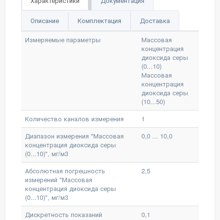
Характеристики
Документация
Описание
Комплектация
Доставка
Измеряемые параметры
Массовая
концентрация
диоксида серы
(0...10)
Массовая
концентрация
диоксида серы
(10...50)
Количество каналов измерения
1
Диапазон измерения "Массовая
0,0 ... 10,0
концентрация диоксида серы
(0...10)", мг/м3
Абсолютная погрешность
2,5
измерений "Массовая
концентрация диоксида серы
(0...10)", мг/м3
Дискретность показаний
0,1