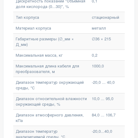
Дискретность показаний "Объемная
0,1
доля кислорода (0...30)", %
Тип корпуса
стационарный
Материал корпуса
металл
Габаритные размеры (∅_мм ×
∅36 × 215
Д_мм)
Максимальная масса, кг
0,2
Максимальная длина кабеля для
1000,0
преобразователя, м
Диапазон температур окружающей
-20,0 ... 40,0
среды, °С
Диапазон относительной влажности
10,0 ... 95,0
окружающей среды, %
Диапазон атмосферного давления,
84,0 ... 106,7
кПа
Диапазон температур
-20,0...40,0
анализируемой среды, °С