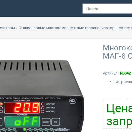
лизаторы
/
Стационарные многокомпонентные газоанализаторы со вс
Многок
МАГ-6 С
Артикул:
N3842
встроенн
Цена
запр