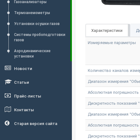
Газоанализаторы
Термоанемометры
Установки осушки газов
Характеристики
Д
Системы пробоподготовки
газов
Измеряемые параметры
Аэродинамические
установки
Новости
Количество каналов изме
Диапазон измерения "Объе
Статьи
Абсолютная погрешность и
Прайс-листы
Дискретность показаний "
Контакты
Диапазон измерения "Объе
Старая версия сайта
Абсолютная погрешность и
Дискретность показаний "