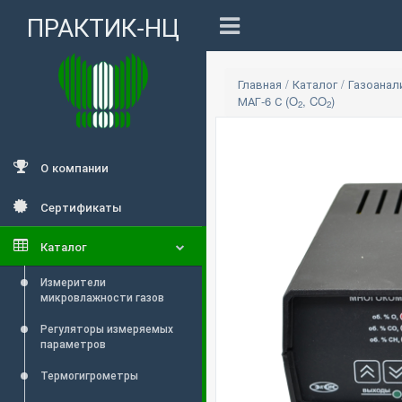
ПРАКТИК-НЦ
Главная
/
Каталог
/
Газоана
МАГ-6 С (O
, CO
)
2
2
О компании
Сертификаты
Каталог
Измерители
микровлажности газов
Регуляторы измеряемых
параметров
Термогигрометры