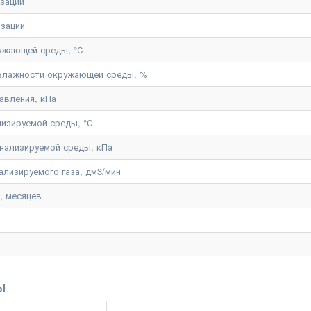
изации
изации
ужающей среды, °С
 влажности окружающей среды, %
авления, кПа
лизируемой среды, °С
нализируемой среды, кПа
ализируемого газа, дм3/мин
, месяцев
ы