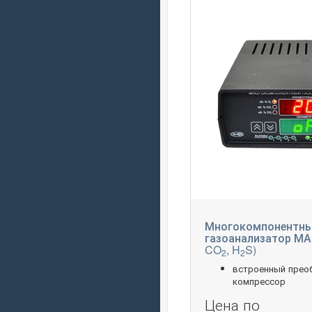
Многокомпонентн
газоанализатор МАГ
CO
, H
S)
2
2
встроенный прео
компрессор
Цена по