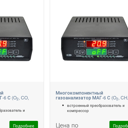
ый
Многокомпонентный
-6 С (O
, CO,
газоанализатор МАГ-6 С (O
, CH
2
2
встроенный преобразователь и
бразователь и
компрессор
Цена по
Подробнее
Подроб