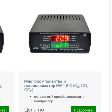
Многокомпонентный
)
газоанализатор МАГ-6 С (O
, CO,
4
2
CO
)
2
встроенный преобразователь и
компрессор
Цена по
нее
Подробнее