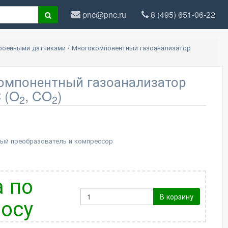
pnc@pnc.ru
8 (495) 651-06-22
троенными датчиками
/
Многокомпонентный газоанализатор
омпонентный газоанализатор
 (O
, CO
)
2
2
ый преобразователь и компрессор
 по
В корзину
осу