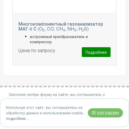
Многокомпонентный газоанализатор
МАГ-6 С (O
, CO, CH
, NH
, H
S)
2
4
3
2
встроенный преобразователь и
компрессор
Цена по запросу
Подробнее
Заполняя любую форму на сайте, вы соглашаетесь с
политикой конфиденциальности.
Используя этот сайт, вы соглашаетесь на
8 (495) 651-06-22
Я согласен
обработку данных и использование cookie,
Адрес: 124460, Москва, Зеленоград, проезд 4922, дом 4, стр.
подробнее…
2
© 1990-2026 АО "Практик-НЦ"