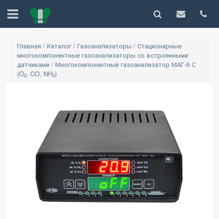
Главная
/
Каталог
/
Газоанализаторы
/
Стационарные
многокомпонентные газоанализаторы со встроенными
датчиками
/
Многокомпонентный газоанализатор МАГ-6 С
(O
, CO, NH
)
2
3