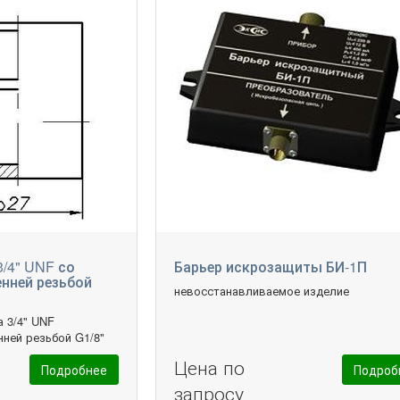
/4" UNF со
Барьер искрозащиты БИ-1П
енней резьбой
невосстанавливаемое изделие
а 3/4" UNF
нней резьбой G1/8"
Цена по
Подробнее
Подроб
запросу