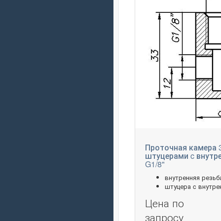
Проточная камера 3
штуцерами c внутр
G1/8"
внутренняя резьб
штуцера c внутре
Цена по
запросу