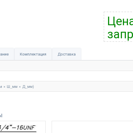
Цена
запр
ание
Комплектация
Доставка
м × Ш_мм × Д_мм)
ы