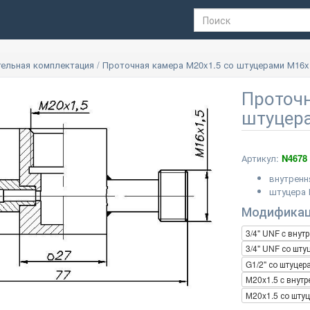
ельная комплектация
/
Проточная камера М20x1.5 со штуцерами М16x
Проточн
штуцер
Артикул:
N4678
внутренн
штуцера 
Модифика
3/4" UNF c внут
3/4" UNF со шт
G1/2" со штуце
М20x1.5 c внутр
М20x1.5 со шту