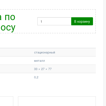
 по
В корзину
осу
стационарный
металл
33 × 27 × 77
0,2