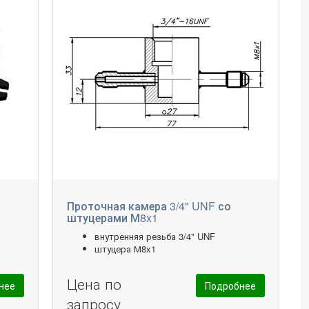
Проточная камера 3/4" UNF со
штуцерами М8x1
внутренняя резьба 3/4" UNF
штуцера М8x1
Цена по
нее
Подробнее
запросу