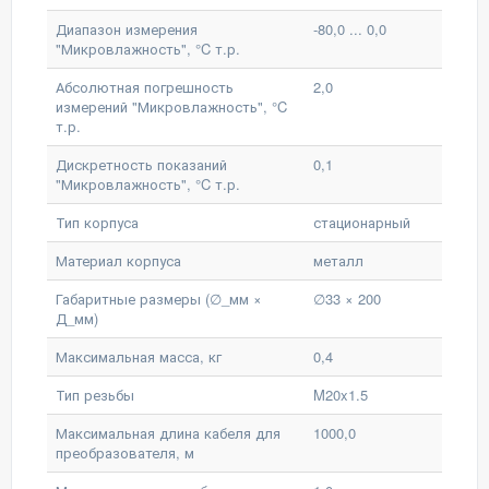
Диапазон измерения
-80,0 ... 0,0
"Микровлажность", °C т.р.
Абсолютная погрешность
2,0
измерений "Микровлажность", °C
т.р.
Дискретность показаний
0,1
"Микровлажность", °C т.р.
Тип корпуса
стационарный
Материал корпуса
металл
Габаритные размеры (∅_мм ×
∅33 × 200
Д_мм)
Максимальная масса, кг
0,4
Тип резьбы
M20x1.5
Максимальная длина кабеля для
1000,0
преобразователя, м