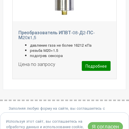
Преобразователь ИПВТ-08-Д2-ПС-
М20х1,5
давление газа не более 16212 кПа
резьба М20×1.5
подогрев сенсора
Цена по запросу
Подробнее
Заполняя любую форму на сайте, вы соглашаетесь с
политикой конфиденциальности.
Используя этот сайт, вы соглашаетесь на
8 (495) 651-06-22
Я согласен
обработку данных и использование cookie,
Адрес: 124460, Москва, Зеленоград, проезд 4922, дом 4, стр.