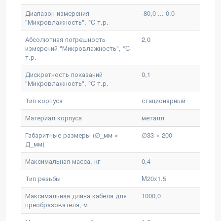
Диапазон измерения
-80,0 ... 0,0
"Микровлажность", °C т.р.
Абсолютная погрешность
2,0
измерений "Микровлажность", °C
т.р.
Дискретность показаний
0,1
"Микровлажность", °C т.р.
Тип корпуса
стационарный
Материал корпуса
металл
Габаритные размеры (∅_мм ×
∅33 × 200
Д_мм)
Максимальная масса, кг
0,4
Тип резьбы
M20x1.5
Максимальная длина кабеля для
1000,0
преобразователя, м