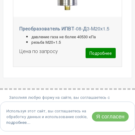
Преобразователь ИПВТ-08-Д3-M20x1.5
давление газа не более 40530 кПа
резьба М20×1.5
Цена по запросу
Подробнее
Заполняя любую форму на сайте, вы соглашаетесь с
политикой конфиденциальности.
Используя этот сайт, вы соглашаетесь на
8 (495) 651-06-22
Я согласен
обработку данных и использование cookie,
Адрес: 124460, Москва, Зеленоград, проезд 4922, дом 4, стр.
подробнее…
2
© 1990-2026 АО "Практик-НЦ"