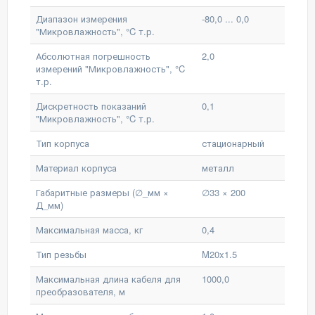
Диапазон измерения
-80,0 ... 0,0
"Микровлажность", °C т.р.
Абсолютная погрешность
2,0
измерений "Микровлажность", °C
т.р.
Дискретность показаний
0,1
"Микровлажность", °C т.р.
Тип корпуса
стационарный
Материал корпуса
металл
Габаритные размеры (∅_мм ×
∅33 × 200
Д_мм)
Максимальная масса, кг
0,4
Тип резьбы
M20x1.5
Максимальная длина кабеля для
1000,0
преобразователя, м