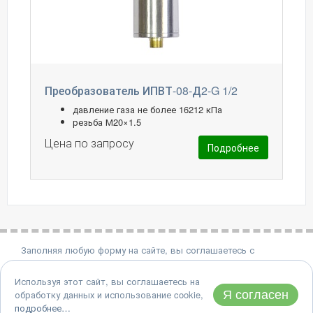
Преобразователь ИПВТ-08-Д2-G 1/2
давление газа не более 16212 кПа
резьба М20×1.5
Цена по запросу
Подробнее
Заполняя любую форму на сайте, вы соглашаетесь с
политикой конфиденциальности.
Используя этот сайт, вы соглашаетесь на
8 (495) 651-06-22
Я согласен
обработку данных и использование cookie,
Адрес: 124460, Москва, Зеленоград, проезд 4922, дом 4, стр.
подробнее…
2