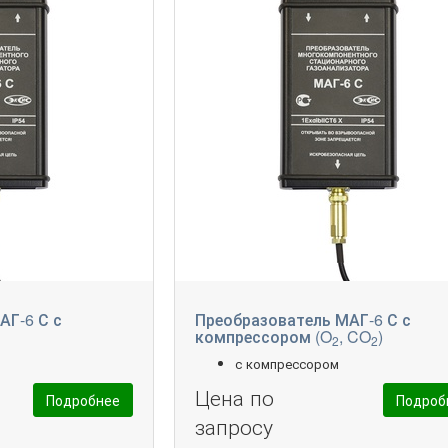
АГ-6 С с
Преобразователь МАГ-6 С с
компрессором (O
, CO
)
2
2
с компрессором
Цена по
Подробнее
Подроб
запросу