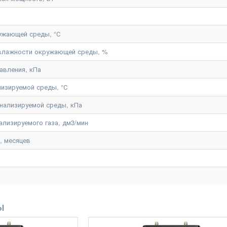
ужающей среды, °С
 влажности окружающей среды, %
авления, кПа
лизируемой среды, °С
нализируемой среды, кПа
ализируемого газа, дм3/мин
, месяцев
ы