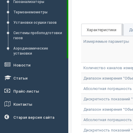
Газоанализаторы
Термоанемометры
Установки осушки газов
Характеристики
Д
Системы пробоподготовки
газов
Измеряемые параметры
Аэродинамические
установки
Новости
Количество каналов изме
Статьи
Диапазон измерения "Объе
Абсолютная погрешность и
Прайс-листы
Дискретность показаний "
Контакты
Диапазон измерения "Объе
Старая версия сайта
Абсолютная погрешность и
Дискретность показаний "