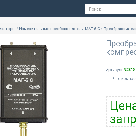
лизаторы
/
Измерительные преобразователи МАГ-6 С
/
Преобразователь
Преобра
компре
Артикул:
N2340
с компр
Цена
запр