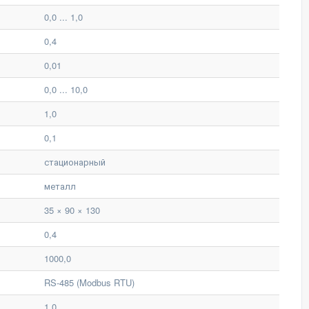
0,0 ... 1,0
0,4
0,01
0,0 ... 10,0
1,0
0,1
стационарный
металл
35 × 90 × 130
0,4
1000,0
RS-485 (Modbus RTU)
1,0