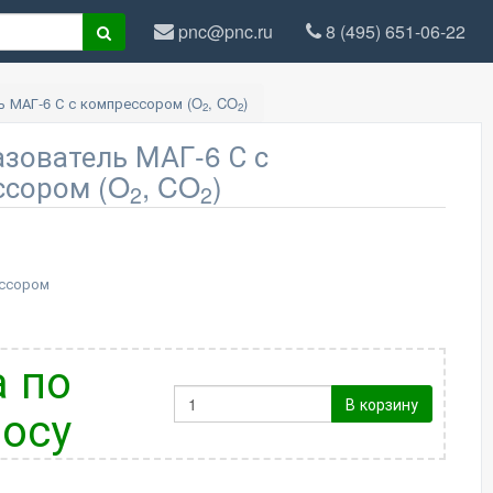
pnc@pnc.ru
8 (495) 651-06-22
 МАГ-6 С с компрессором (O
, CO
)
2
2
зователь МАГ-6 С с
ссором (O
, CO
)
2
2
ессором
 по
В корзину
осу