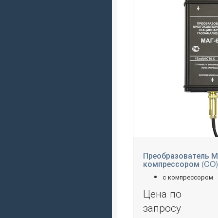
Преобразователь М
компрессором (CO)
с компрессором
Цена по
запросу