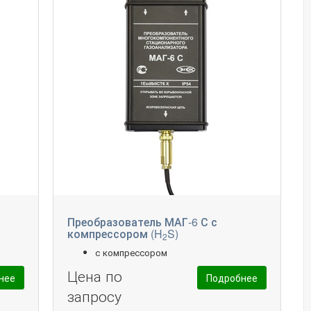
Преобразователь МАГ-6 С с
компрессором (H
S)
2
с компрессором
Цена по
нее
Подробнее
запросу