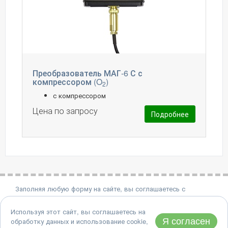
Преобразователь МАГ-6 С с
компрессором (O
)
2
с компрессором
Цена по запросу
Подробнее
Заполняя любую форму на сайте, вы соглашаетесь с
политикой конфиденциальности.
Используя этот сайт, вы соглашаетесь на
8 (495) 651-06-22
Я согласен
обработку данных и использование cookie,
Адрес: 124460, Москва, Зеленоград, проезд 4922, дом 4, стр.