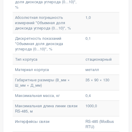
доля диоксида углерода (0...10)",
%
Абсолютная погрешность
1,0
измерений "Объемная доля
диоксида углерода (0...10)", %
Дискретность показаний
0,1
"Объемная доля диоксида
углерода (0...10)", %
Тип корпуса
стационарный
Материал корпуса
металл
Габаритные размеры (В_мм ×
35 × 90 × 130
Ш_мм × Д_мм)
Максимальная масса, кг
0,4
Максимальная длина линии связи
1000,0
RS-485, м
Интерфейсы связи
RS-485 (Modbus
RTU)