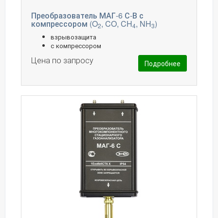
Преобразователь МАГ-6 С-В с
компрессором (O
, CO, CH
, NH
)
2
4
3
взрывозащита
с компрессором
Цена по запросу
Подробнее