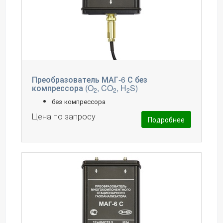
Преобразователь МАГ-6 С без
компрессора (O
, CO
, H
S)
2
2
2
без компрессора
Цена по запросу
Подробнее