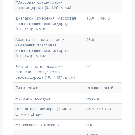
"Массовая концентрация
сероводорода (0...10)", мг/м3
Диапазон измерения "Массовая
10,0 ... 140,0
концентрация сероводорода
(10...140)", мг/м3
Абсолютная погрешность
28,0
измерений "Массовая
концентрация сероводорода
(10...140)", мг/м3
Дискретность показаний
0,1
"Массовая концентрация
сероводорода (10...140)", мг/м3
Тип корпуса
стационарный
Материал корпуса
металл
Габаритные размеры (В_мм ×
35 × 90 × 130
Ш_мм × Д_мм)
Максимальная масса, кг
0,4