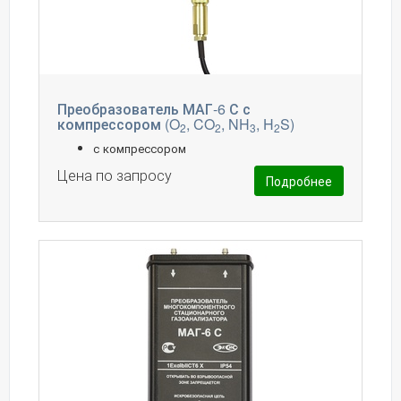
Преобразователь МАГ-6 С с
компрессором (O
, CO
, NH
, H
S)
2
2
3
2
с компрессором
Цена по запросу
Подробнее