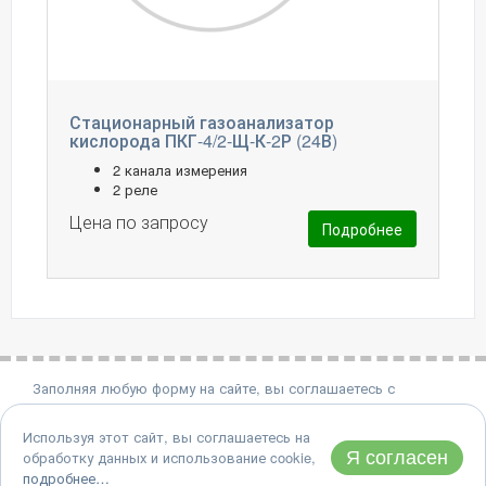
Стационарный газоанализатор
кислорода ПКГ-4/2-Щ-К-2Р (24В)
2 канала измерения
2 реле
Цена по запросу
Подробнее
Заполняя любую форму на сайте, вы соглашаетесь с
политикой конфиденциальности.
Используя этот сайт, вы соглашаетесь на
8 (495) 651-06-22
Я согласен
обработку данных и использование cookie,
Адрес: 124460, Москва, Зеленоград, проезд 4922, дом 4, стр.
подробнее…
2