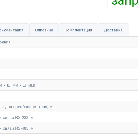
окументация
Описание
Комплектация
Доставка
рения
м × Ш_мм × Д_мм)
ля для преобразователя, м
 связи RS-232, м
 связи RS-485, м