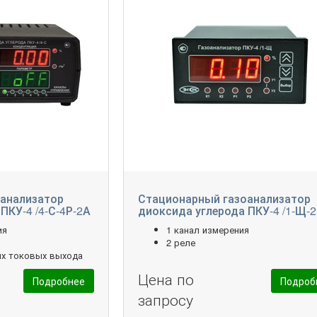
анализатор
Стационарный газоанализатор
ПКУ-4 /4-С-4Р-2А
диоксида углерода ПКУ-4 /1-Щ-
ия
1 канал измерения
2 реле
ых токовых выхода
Цена по
Подробнее
Подроб
запросу