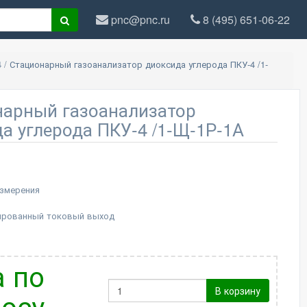
pnc@pnc.ru
8 (495) 651-06-22
4
/
Стационарный газоанализатор диоксида углерода ПКУ-4 /1-
нарный газоанализатор
а углерода ПКУ-4 /1-Щ-1Р-1А
измерения
ированный токовый выход
 по
В корзину
осу