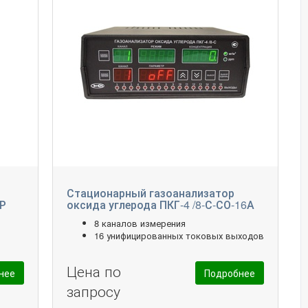
Стационарный газоанализатор
2Р
оксида углерода ПКГ-4 /8-С-СО-16А
8 каналов измерения
16 унифицированных токовых выходов
Цена по
нее
Подробнее
запросу