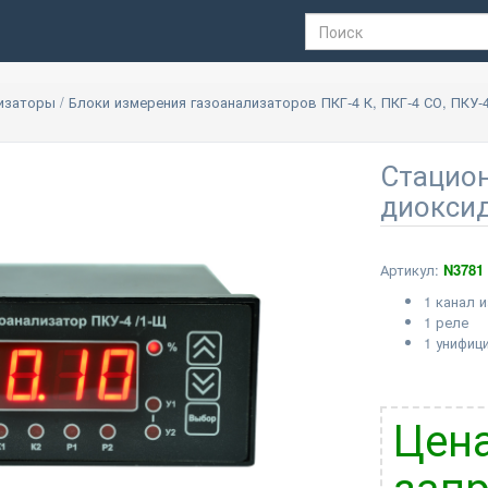
лизаторы
/
Блоки измерения газоанализаторов ПКГ-4 К, ПКГ-4 СО, ПКУ-
Стацио
диоксид
Артикул:
N3781
1 канал 
1 реле
1 унифиц
Цена
запр