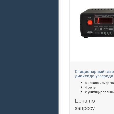
Стационарный газо
диоксида углерода 
4 канала измерен
4 реле
2 унифицированн
Цена по
запросу