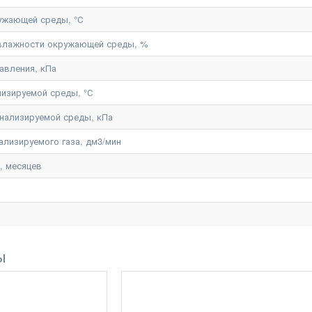
ужающей среды, °С
 влажности окружающей среды, %
авления, кПа
лизируемой среды, °С
нализируемой среды, кПа
ализируемого газа, дм3/мин
, месяцев
ы