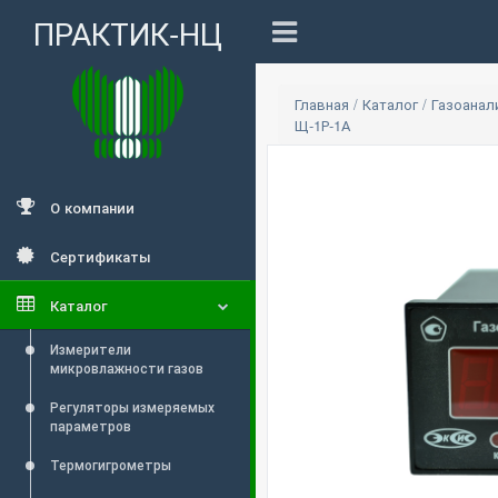
ПРАКТИК-НЦ
Главная
/
Каталог
/
Газоана
Щ-1Р-1А
О компании
Сертификаты
Каталог
Измерители
микровлажности газов
Регуляторы измеряемых
параметров
Термогигрометры