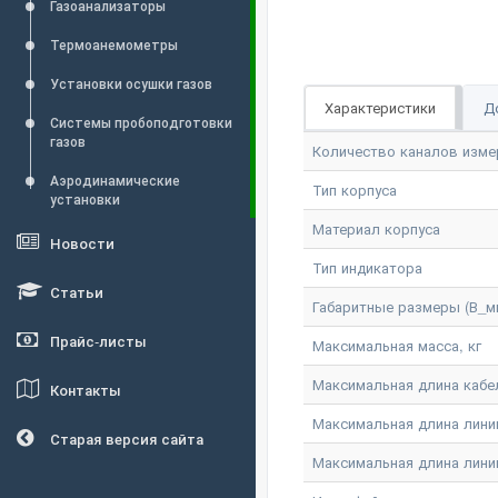
Газоанализаторы
Термоанемометры
Установки осушки газов
Характеристики
Д
Системы пробоподготовки
газов
Количество каналов изме
Аэродинамические
Тип корпуса
установки
Материал корпуса
Новости
Тип индикатора
Статьи
Габаритные размеры (В_м
Прайс-листы
Максимальная масса, кг
Максимальная длина кабе
Контакты
Максимальная длина линии
Старая версия сайта
Максимальная длина линии