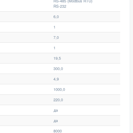
RS-485 (Modbus RTU)
RS-232
6,0
1
7,0
1
19,5
300,0
4,9
1000,0
220,0
да
да
8000