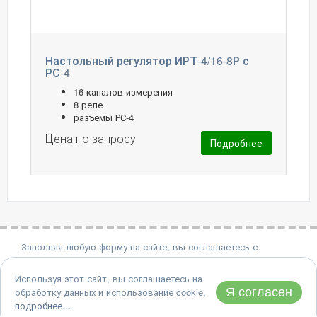
Настольный регулятор ИРТ-4/16-8Р с
РС-4
16 каналов измерения
8 реле
разъёмы РС-4
Цена по запросу
Подробнее
Заполняя любую форму на сайте, вы соглашаетесь с
политикой конфиденциальности.
Используя этот сайт, вы соглашаетесь на
8 (495) 651-06-22
Я согласен
обработку данных и использование cookie,
Адрес: 124460, Москва, Зеленоград, проезд 4922, дом 4, стр.
подробнее…
2