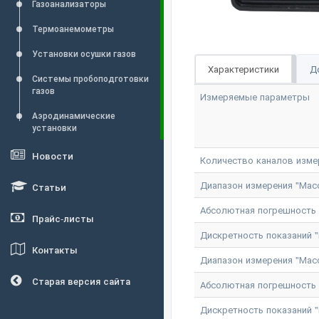
Газоанализаторы
Термоанемометры
Установки осушки газов
Характеристики
Д
Системы пробоподготовки
газов
Измеряемые параметры
Аэродинамические
установки
Новости
Количество каналов изме
Диапазон измерения "Массо
Статьи
Абсолютная погрешность и
Прайс-листы
Дискретность показаний "М
Контакты
Диапазон измерения "Массо
Старая версия сайта
Абсолютная погрешность и
Дискретность показаний "М