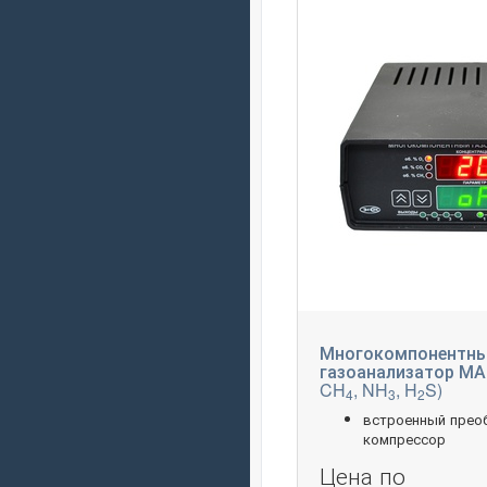
Многокомпонентн
газоанализатор МАГ
CH
, NH
, H
S)
4
3
2
встроенный прео
компрессор
Цена по