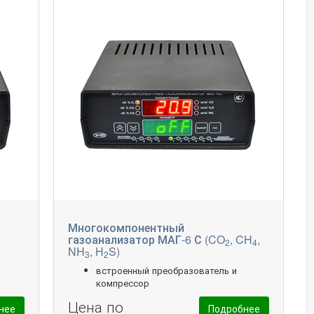
Многокомпонентный
газоанализатор МАГ-6 С (CO
, CH
,
2
4
NH
, H
S)
3
2
встроенный преобразователь и
компрессор
Цена по
нее
Подробнее