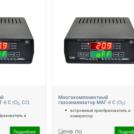
ый
Многокомпонентный
-6 С (O
, CO,
газоанализатор МАГ-6 С (O
)
2
2
встроенный преобразователь и
бразователь и
компрессор
Цена по
Подробнее
Подроб