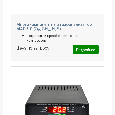
Многокомпонентный газоанализатор
МАГ-6 С (O
, CH
, H
S)
2
4
2
встроенный преобразователь и
компрессор
Цена по запросу
Подробнее