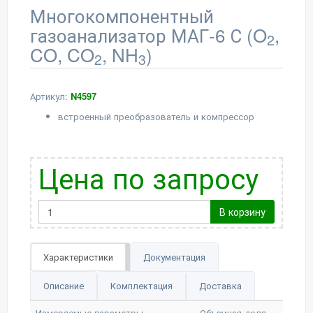
Многокомпонентный
газоанализатор МАГ-6 С (O
,
2
CO, CO
, NH
)
2
3
Артикул:
N4597
встроенный преобразователь и компрессор
Цена по запросу
В корзину
Характеристики
Документация
Описание
Комплектация
Доставка
Измеряемые параметры
Объемная доля