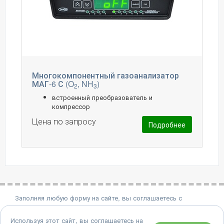
Многокомпонентный газоанализатор
МАГ-6 С (O
, NH
)
2
3
встроенный преобразователь и
компрессор
Цена по запросу
Подробнее
Заполняя любую форму на сайте, вы соглашаетесь с
политикой конфиденциальности.
Используя этот сайт, вы соглашаетесь на
8 (495) 651-06-22