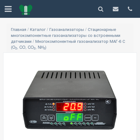
Главная
/
Каталог
/
Газоанализаторы
/
Стационарные
многокомпонентные газоанализаторы со встроенными
датчиками
/
Многокомпонентный газоанализатор МАГ-6 С
(O
, CO, CO
, NH
)
2
2
3