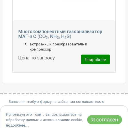
Многокомпонентный газоанализатор
МАГ-6 С (CO
, NH
, H
S)
2
3
2
встроенный преобразователь и
компрессор
Цена по запросу
Подробнее
Заполняя любую форму на сайте, вы соглашаетесь с
политикой конфиденциальности.
Используя этот сайт, вы соглашаетесь на
8 (495) 651-06-22
Я согласен
обработку данных и использование cookie,
Адрес: 124460, Москва, Зеленоград, проезд 4922, дом 4, стр.
подробнее…
2