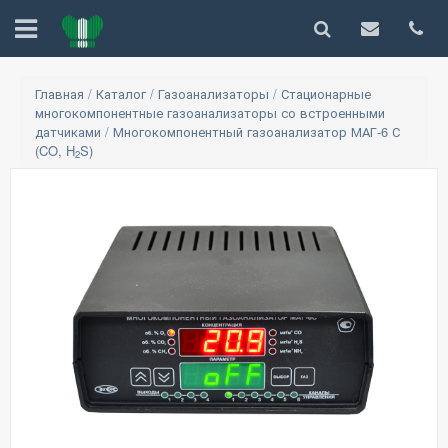
Главная
/
Каталог
/
Газоанализаторы
/
Стационарные
многокомпонентные газоанализаторы со встроенными
датчиками
/
Многокомпонентный газоанализатор МАГ-6 С
(CO, H
S)
2