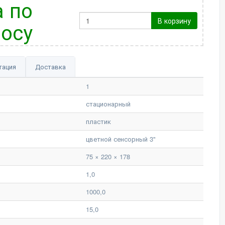
 по
В корзину
осу
тация
Доставка
1
стационарный
пластик
цветной сенсорный 3"
75 × 220 × 178
1,0
1000,0
15,0