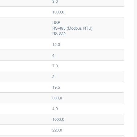
3,0
1000,0
USB
RS-485 (Modbus RTU)
RS-232
15,0
4
7,0
2
19,5
300,0
4,9
1000,0
220,0