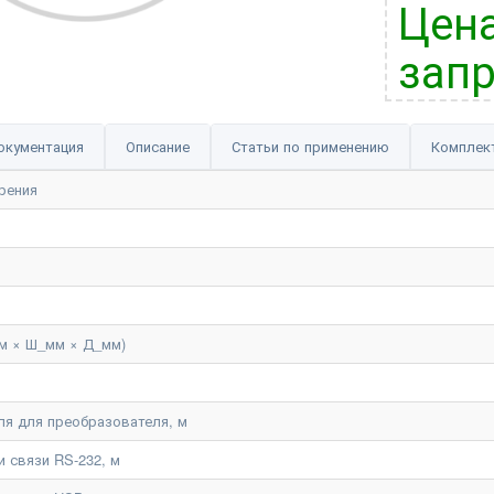
Цена
запр
окументация
Описание
Статьи по применению
Комплек
рения
м × Ш_мм × Д_мм)
ля для преобразователя, м
 связи RS-232, м