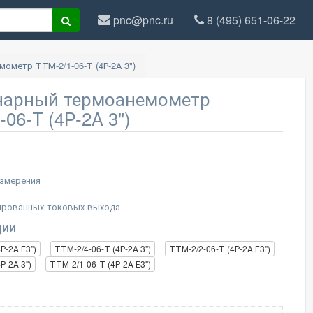
pnc@pnc.ru
8 (495) 651-06-22
ометр ТТМ-2/1-06-Т (4Р-2А 3")
нарный термоанемометр
-06-Т (4Р-2А 3")
измерения
ированных токовых выхода
ции
Р-2А Е3")
ТТМ-2/4-06-Т (4Р-2А 3")
ТТМ-2/2-06-Т (4Р-2А Е3")
Р-2А 3")
ТТМ-2/1-06-Т (4Р-2А Е3")