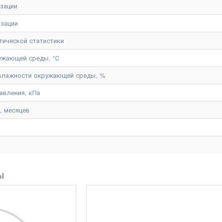
изации
изации
тической статистики
ужающей среды, °С
 влажности окружающей среды, %
авления, кПа
, месяцев
ы