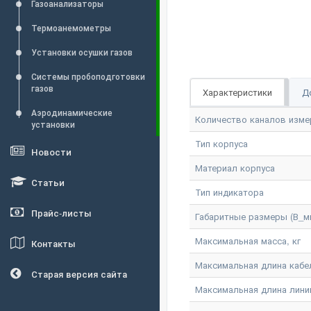
Газоанализаторы
Термоанемометры
Установки осушки газов
Системы пробоподготовки
газов
Характеристики
Д
Аэродинамические
Количество каналов изме
установки
Тип корпуса
Новости
Материал корпуса
Статьи
Тип индикатора
Прайс-листы
Габаритные размеры (В_м
Максимальная масса, кг
Контакты
Максимальная длина кабе
Старая версия сайта
Максимальная длина линии