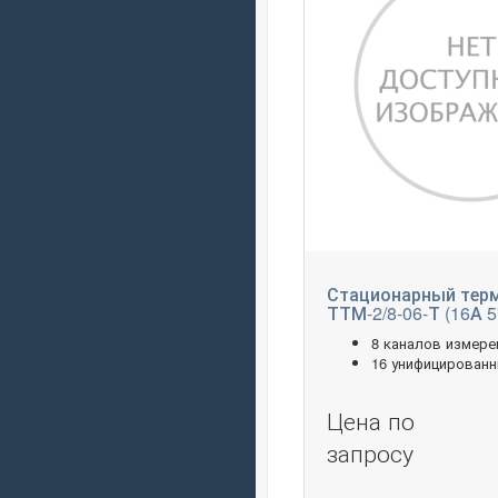
Стационарный тер
ТТМ-2/8-06-Т (16А 5
8 каналов измере
16 унифицирован
Цена по
запросу