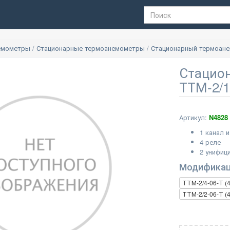
емометры
/
Стационарные термоанемометры
/
Стационарный термоанем
Стацио
ТТМ-2/1
Артикул:
N4828
1 канал 
4 реле
2 унифиц
Модифика
ТТМ-2/4-06-Т (4
ТТМ-2/2-06-Т (4