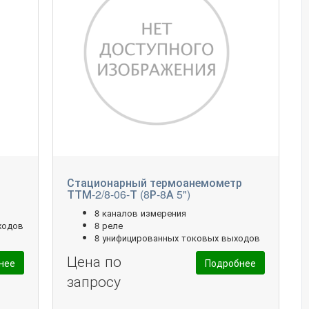
р
Стационарный термоанемометр
ТТМ-2/8-06-Т (8Р-8А 5")
8 каналов измерения
ходов
8 реле
8 унифицированных токовых выходов
Цена по
нее
Подробнее
запросу