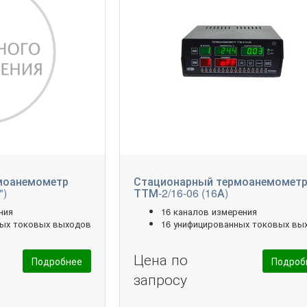
моанемометр
Стационарный термоанемомет
")
ТТМ-2/16-06 (16А)
ния
16 каналов измерения
ных токовых выходов
16 унифицированных токовых вы
Цена по
Подробнее
Подроб
запросу