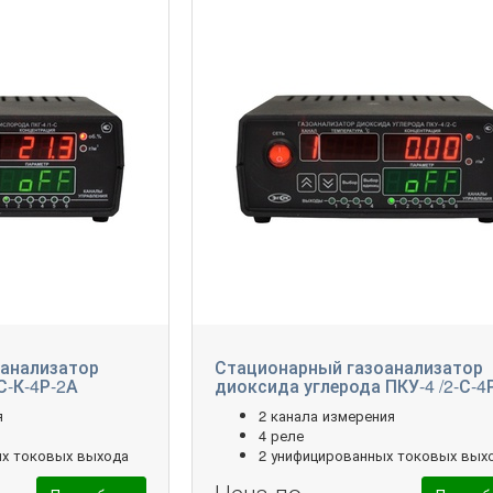
анализатор
Стационарный газоанализатор
С-К-4Р-2А
диоксида углерода ПКУ-4 /2-С-4
я
2 канала измерения
4 реле
ых токовых выхода
2 унифицированных токовых вых
Цена по