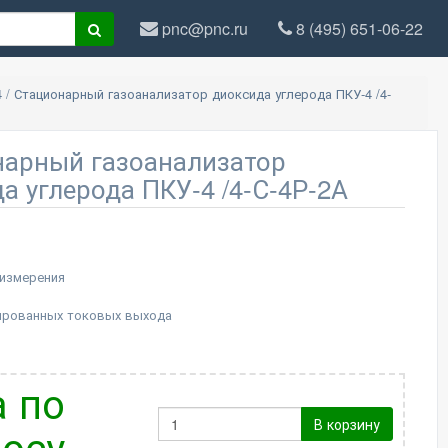
pnc@pnc.ru
8 (495) 651-06-22
4
/
Стационарный газоанализатор диоксида углерода ПКУ-4 /4-
нарный газоанализатор
а углерода ПКУ-4 /4-С-4Р-2А
 измерения
ированных токовых выхода
 по
В корзину
осу