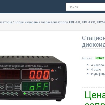
лизаторы
/
Блоки измерения газоанализаторов ПКГ-4 К, ПКГ-4 СО, ПКУ-
Стацио
диоксид
Артикул:
N3623
4 канала
4 реле
2 унифиц
Цена
запр