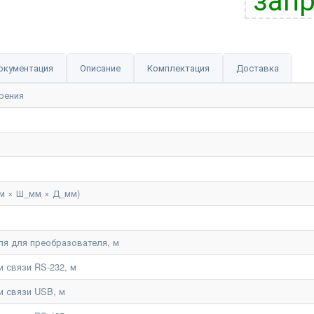
окументация
Описание
Комплектация
Доставка
рения
м × Ш_мм × Д_мм)
ля для преобразователя, м
 связи RS-232, м
и связи USB, м