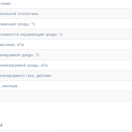
изации
тической статистики
ужающей среды, °С
 влажности окружающей среды, %
авления, кПа
лизируемой среды, °С
нализируемой среды, кПа
ализируемого газа, дм3/мин
, месяцев
ы