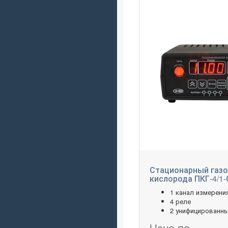
Стационарный газо
кислорода ПКГ-4/1-
1 канал измерени
4 реле
2 унифицированн
Цена по