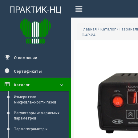
ПРАКТИК-НЦ
Главная
/
Каталог
/
Газоана
С-4Р-2А
О компании
Сертификаты
Каталог
Измерители
микровлажности газов
Регуляторы измеряемых
параметров
Термогигрометры