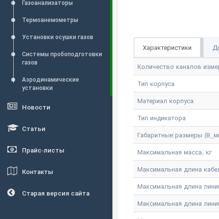
Газоанализаторы
Термоанемометры
Установки осушки газов
Характеристики
Д
Системы пробоподготовки
газов
Количество каналов изме
Аэродинамические
Тип корпуса
установки
Материал корпуса
Новости
Тип индикатора
Статьи
Габаритные размеры (В_м
Прайс-листы
Максимальная масса, кг
Максимальная длина кабе
Контакты
Максимальная длина линии
Старая версия сайта
Максимальная длина лини