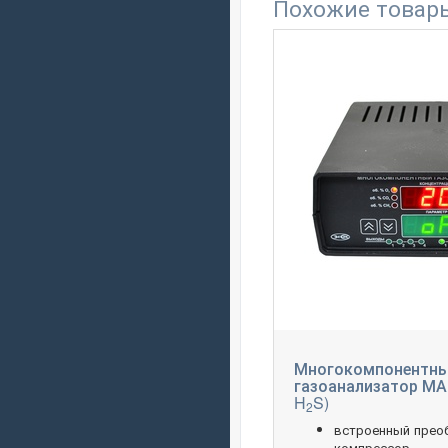
Похожие товар
Многокомпонентн
газоанализатор МАГ
H
S)
2
встроенный прео
компрессор