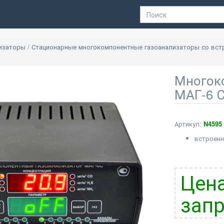
лизаторы
/
Стационарные многокомпонентные газоанализаторы со вс
Многок
МАГ-6 С
Артикул:
N4595
встроенн
Цена
запр