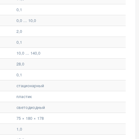
0,1
0,0 ... 10,0
2,0
0,1
10,0 ... 140,0
28,0
0,1
стационарный
пластик
светодиодный
75 × 180 × 178
1,0