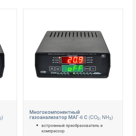
Многокомпонентный
)
газоанализатор МАГ-6 С (CO
, NH
)
2
2
3
встроенный преобразователь и
компрессор