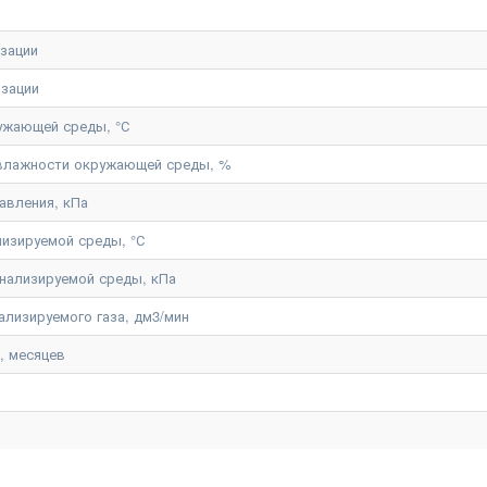
изации
изации
ужающей среды, °С
 влажности окружающей среды, %
авления, кПа
лизируемой среды, °С
нализируемой среды, кПа
ализируемого газа, дм3/мин
, месяцев