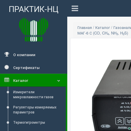
ПРАКТИК-НЦ
Главная
/
Каталог
/
Газоана
МАГ-6 С (CO, CH
, NH
, H
S)
4
3
2
О компании
Сертификаты
Каталог
Измерители
микровлажности газов
Регуляторы измеряемых
параметров
Термогигрометры