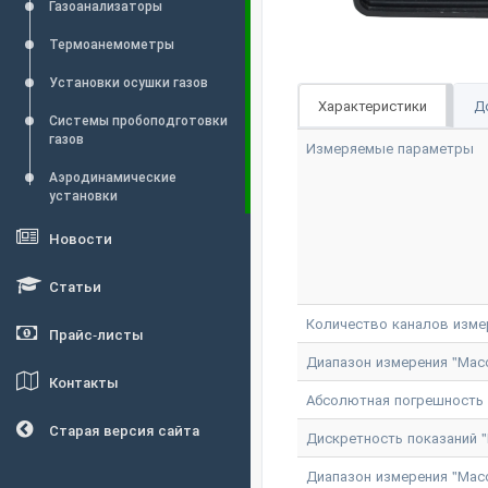
Газоанализаторы
Термоанемометры
Установки осушки газов
Характеристики
Д
Системы пробоподготовки
газов
Измеряемые параметры
Аэродинамические
установки
Новости
Статьи
Количество каналов изме
Прайс-листы
Диапазон измерения "Массо
Контакты
Абсолютная погрешность и
Старая версия сайта
Дискретность показаний "М
Диапазон измерения "Массо