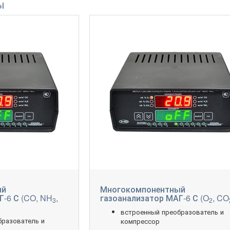
ы
ый
Многокомпонентный
-6 С (CO, NH
,
газоанализатор МАГ-6 С (O
, CO
3
2
встроенный преобразователь и
бразователь и
компрессор