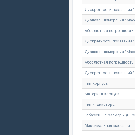
Дискретность показаний "М
Диапазон измерения "Масс
Абсолютная погрешность и
Дискретность показаний "
Диапазон измерения "Масс
Абсолютная погрешность и
Дискретность показаний "
Тип корпуса
Материал корпуса
Тип индикатора
Габаритные размеры (В_м
Максимальная масса, кг