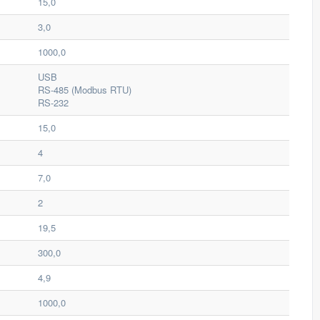
15,0
3,0
1000,0
USB
RS-485 (Modbus RTU)
RS-232
15,0
4
7,0
2
19,5
300,0
4,9
1000,0