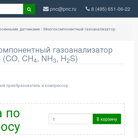
pnc@pnc.ru
8 (495) 651-06-22
троенными датчиками
/
Многокомпонентный газоанализатор
омпонентный газоанализатор
 (CO, CH
, NH
, H
S)
4
3
2
ый преобразователь и компрессор
 по
В корзину
осу