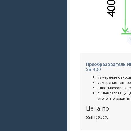
Преобразователь И
3В-400
измерение относ
измерение темпер
пластмассовый к
пылевлагозащище
степенью защиты 
Цена по
запросу