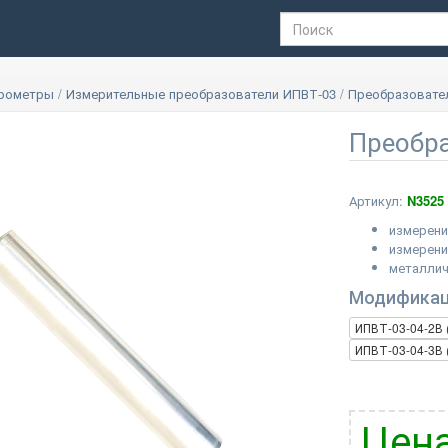
грометры
/
Измерительные преобразователи ИПВТ-03
/
Преобразовател
Преобра
Артикул:
N3525
измерени
измерени
металли
Модифика
ИПВТ-03-04-2В 
ИПВТ-03-04-3В 
Цена