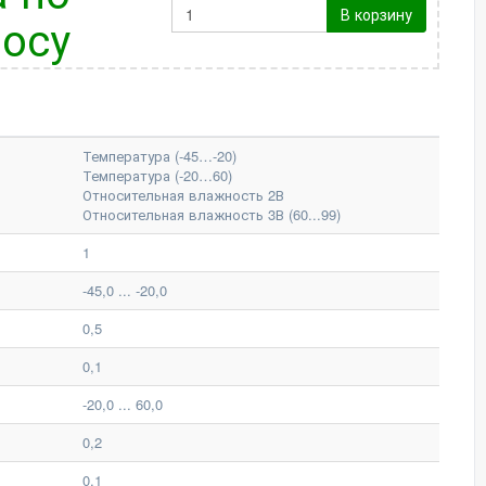
В корзину
осу
Температура (-45…-20)
Температура (-20…60)
Относительная влажность 2В
Относительная влажность 3В (60...99)
1
-45,0 ... -20,0
0,5
0,1
-20,0 ... 60,0
0,2
0,1