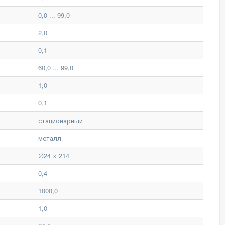
0,0 ... 99,0
2,0
0,1
60,0 ... 99,0
1,0
0,1
стационарный
металл
∅24 × 214
0,4
1000,0
1,0