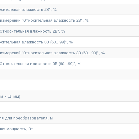
осительная влажность 2В", %
измерений "Относительная влажность 2В", %
"Относительная влажность 2В", %
сительная влажность 3В (60...99)", %
змерений "Относительная влажность 3В (60...99)", %
Относительная влажность 3В (60...99)", %
м × Д_мм)
ля для преобразователя, м
ая мощность, Вт