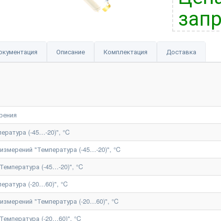
запр
окументация
Описание
Комплектация
Доставка
рения
ература (-45…-20)", °C
змерений "Температура (-45…-20)", °C
Температура (-45…-20)", °C
ература (-20…60)", °C
змерений "Температура (-20…60)", °C
Температура (-20…60)", °C