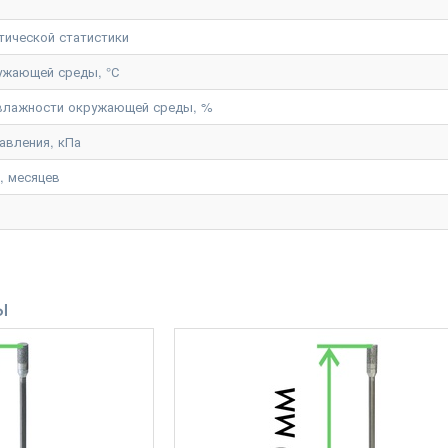
тической статистики
ужающей среды, °С
 влажности окружающей среды, %
авления, кПа
, месяцев
ы