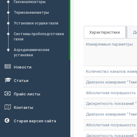
Газоанализаторы
Термоанемометры
Установки осушки газов
Характеристики
Д
Системы пробоподготовки
газов
Измеряемые параметры
Аэродинамические
установки
Новости
Количество каналов изме
Статьи
Диапазон измерения "Темп
Абсолютная погрешность и
Прайс-листы
Дискретность показаний "
Контакты
Диапазон измерения "Темп
Старая версия сайта
Абсолютная погрешность и
Дискретность показаний "