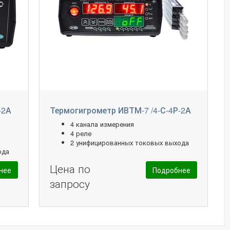
-2А
Термогигрометр ИВТМ-7 /4-С-4Р-2А
4 канала измерения
4 реле
2 унифицированных токовых выхода
ода
Цена по
нее
Подробнее
запросу