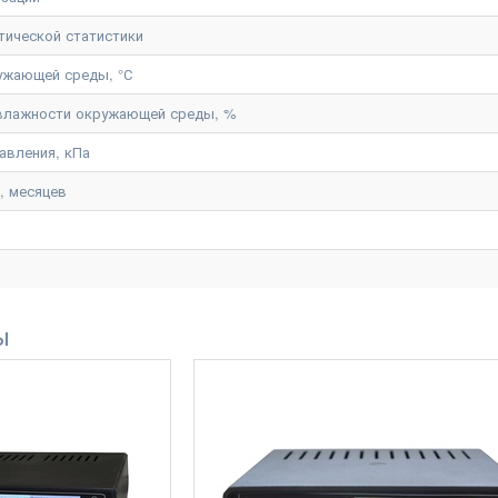
тической статистики
ужающей среды, °С
 влажности окружающей среды, %
авления, кПа
, месяцев
ы