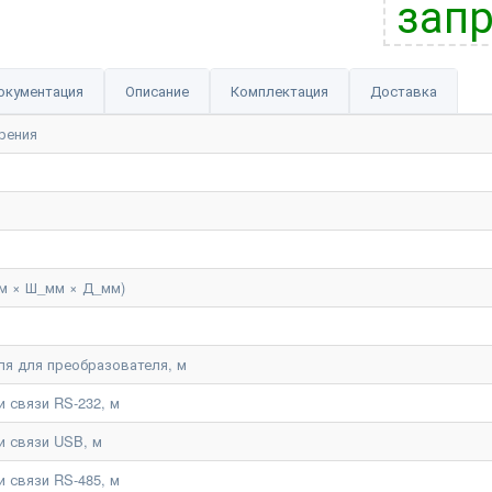
запр
окументация
Описание
Комплектация
Доставка
рения
м × Ш_мм × Д_мм)
ля для преобразователя, м
 связи RS-232, м
и связи USB, м
 связи RS-485, м