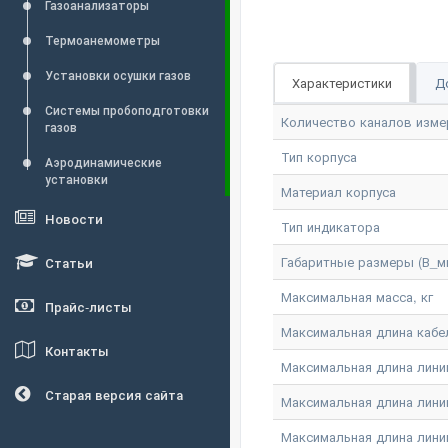
Газоанализаторы
Термоанемометры
Установки осушки газов
Характеристики
Д
Системы пробоподготовки
Количество каналов изме
газов
Тип корпуса
Аэродинамические
установки
Материал корпуса
Новости
Тип индикатора
Габаритные размеры (В_м
Статьи
Максимальная масса, кг
Прайс-листы
Максимальная длина кабе
Контакты
Максимальная длина линии
Старая версия сайта
Максимальная длина лини
Максимальная длина линии