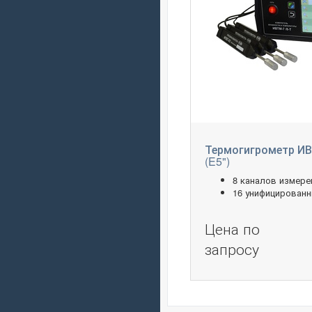
Термогигрометр ИВ
(E5")
8 каналов измере
16 унифицирован
Цена по
запросу