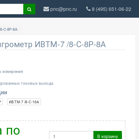
pnc@pnc.ru
8 (495) 651-06-22
8-С-8Р-8А
грометр ИВТМ-7 /8-С-8Р-8А
в измерения
ированных токовых выхода
ции
Р
ИВТМ-7 /8-С-16А
 по
В корзину