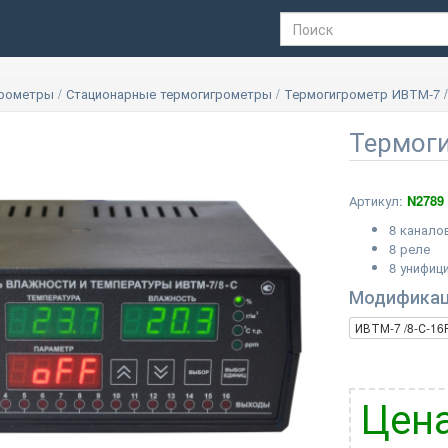
грометры
/
Стационарные термогигрометры
/
Термогигрометр ИВТМ-7 /
Термоги
Артикул:
N2789
8 канало
8 реле
8 унифиц
Модифика
ИВТМ-7 /8-С-16
Цена