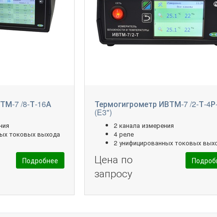
ТМ-7 /8-Т-16А
Термогигрометр ИВТМ-7 /2-Т-4Р
(E3")
ния
2 канала измерения
ных токовых выхода
4 реле
2 унифицированных токовых вых
Цена по
Подробнее
Подроб
запросу