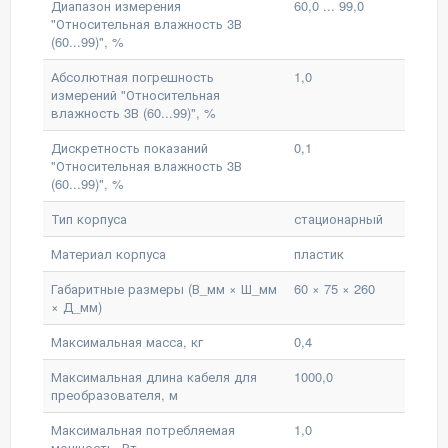
Диапазон измерения
60,0 ... 99,0
"Относительная влажность 3В
(60...99)", %
Абсолютная погрешность
1,0
измерений "Относительная
влажность 3В (60...99)", %
Дискретность показаний
0,1
"Относительная влажность 3В
(60...99)", %
Тип корпуса
стационарный
Материал корпуса
пластик
Габаритные размеры (В_мм × Ш_мм
60 × 75 × 260
× Д_мм)
Максимальная масса, кг
0,4
Максимальная длина кабеля для
1000,0
преобразователя, м
Максимальная потребляемая
1,0
мощность, Вт