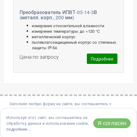
Преобразователь ИПВТ-03-14-3В
(металл. корп., 200 мм)
измерение относительной влажности
измерение температуры до +120 °С
металлический корпус
пылевлагозащищенный корпус со степенью
защиты IP-54
Цена по запросу
Подробнее
Заполняя любую форму на сайте, вы соглашаетесь с
политикой конфиденциальности.
Используя этот сайт, вы соглашаетесь на
8 (495) 651-06-22
Я согласен
обработку данных и использование cookie,
Адрес: 124460, Москва, Зеленоград, проезд 4922, дом 4, стр.
подробнее…
2
© 1990-2026 АО "Практик-НЦ"