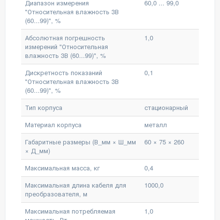
Диапазон измерения
60,0 ... 99,0
"Относительная влажность 3В
(60...99)", %
Абсолютная погрешность
1,0
измерений "Относительная
влажность 3В (60...99)", %
Дискретность показаний
0,1
"Относительная влажность 3В
(60...99)", %
Тип корпуса
стационарный
Материал корпуса
металл
Габаритные размеры (В_мм × Ш_мм
60 × 75 × 260
× Д_мм)
Максимальная масса, кг
0,4
Максимальная длина кабеля для
1000,0
преобразователя, м
Максимальная потребляемая
1,0
мощность, Вт