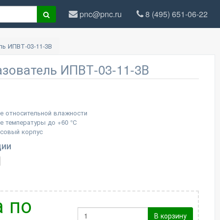
pnc@pnc.ru
8 (495) 651-06-22
ь ИПВТ-03-11-3В
зователь ИПВТ-03-11-3В
е относительной влажности
е температуры до +60 °С
совый корпус
ции
 по
В корзину