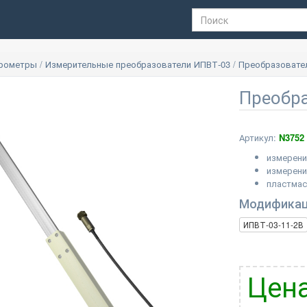
грометры
/
Измерительные преобразователи ИПВТ-03
/
Преобразовател
Преобра
Артикул:
N3752
измерени
измерени
пластмас
Модифика
ИПВТ-03-11-2В
Цена