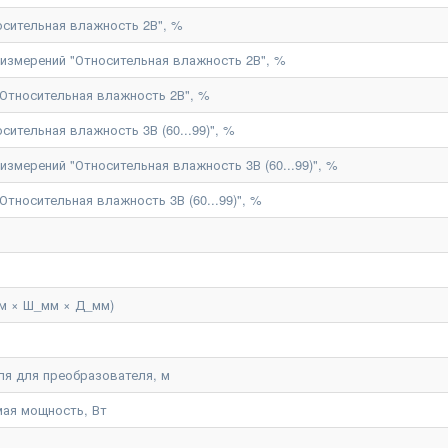
осительная влажность 2В", %
измерений "Относительная влажность 2В", %
"Относительная влажность 2В", %
сительная влажность 3В (60...99)", %
змерений "Относительная влажность 3В (60...99)", %
Относительная влажность 3В (60...99)", %
м × Ш_мм × Д_мм)
ля для преобразователя, м
ая мощность, Вт