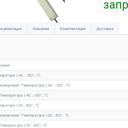
запр
окументация
Описание
Комплектация
Доставка
рения
ература (-45…-20)", °C
змерений "Температура (-45…-20)", °C
Температура (-45…-20)", °C
ература (-20…60)", °C
змерений "Температура (-20…60)", °C
Температура (-20…60)", °C