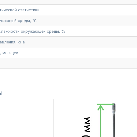
тической статистики
ужающей среды, °С
 влажности окружающей среды, %
авления, кПа
, месяцев
ы