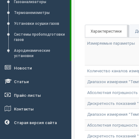
Газоанализаторы
Термоанемометры
Установки осушки газов
Характеристики
Д
Системы пробоподготовки
газов
Измеряемые параметры
Аэродинамические
установки
Новости
Количество каналов изме
Статьи
Диапазон измерения "Темп
Абсолютная погрешность и
Прайс-листы
Дискретность показаний "
Контакты
Диапазон измерения "Темп
Старая версия сайта
Абсолютная погрешность и
Дискретность показаний "