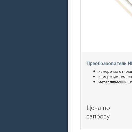
Преобразователь ИП
измерение относ
измерение темпер
металлический ш
Цена по
запросу