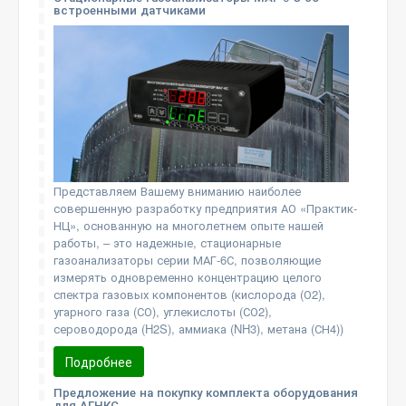
встроенными датчиками
Представляем Вашему вниманию наиболее
совершенную разработку предприятия АО «Практик-
НЦ», основанную на многолетнем опыте нашей
работы, – это надежные, стационарные
газоанализаторы серии МАГ-6С, позволяющие
измерять одновременно концентрацию целого
спектра газовых компонентов (кислорода (О2),
угарного газа (СО), углекислоты (СО2),
сероводорода (H2S), аммиака (NH3), метана (СН4))
Подробнее
Предложение на покупку комплекта оборудования
для АГНКС