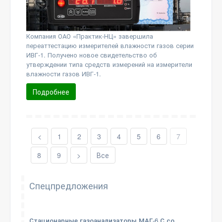
Компания ОАО «Практик-НЦ» завершила
переаттестацию измерителей влажности газов серии
ИВГ-1. Получено новое свидетельство об
утверждении типа средств измерений на измерители
влажности газов ИВГ-1.
Подробнее
<
1
2
3
4
5
6
7
8
9
>
Все
Спецпредложения
Стационарные газоанализаторы МАГ-6 С со